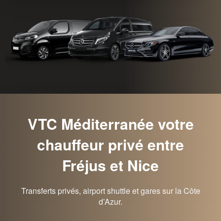
VTC Méditerranée votre
chauffeur privé entre
Fréjus et Nice
Transferts privés, airport shuttle et gares sur la Côte
d’Azur.