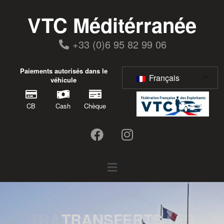
Aller
au
VTC Méditérranée
contenu
+33 (0)6 95 82 99 06
Paiements autorisés dans le
Français
véhicule
CB
Cash
Chèque
F
I
a
n
c
s
Menu
e
t
b
a
o
g
o
r
TRANSFERTS GARE DE
TRANSFERTS TOUTES
TRANSFERTS SAINT-
TRANSFERTS
k
a