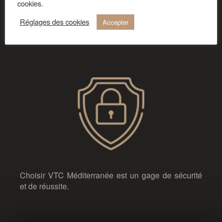
cookies.
VTC Méditerranée est aussi présent auprès de vous
lors de grands événements: mariages, soirées
Réglages des cookies
Accepter
privées, enterrements de vie de jeune fille ou
garçon.
Choisir VTC Méditerranée est un gage de sécurité
et de réussite.